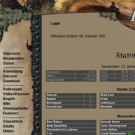
Login
Aktuelles Datum: 06. Ashatar 269
Übersicht
Neuigkeiten
Status
Serveralter: 22 Jahr
Anmeldung
Accounts
2.847
Jetzt
06.08. 13:
Discord
NPCs
38.152
KW32
04.08. 21:
Gegenstände
4.770.863
2026
16.01. 21:
Download
Rollenspiel
Städte
(12
Völker/Klassen
Adoran
1
Ered Luin
Regeln
Bajard
3
K'awi
Berchgard
0
LethAxorn
Wiki
Duestersee
0
MenekUr
Einstiegshelfer
Features
Menschen
Charaktere
Bert Rabus
Konrad Juven
Städte
Bettj Sandildar
Lene Tannengrund
Florentine Iris Lafrenz
Leon Dellen
Gilden
Frau
Linda Rademacher
(L)