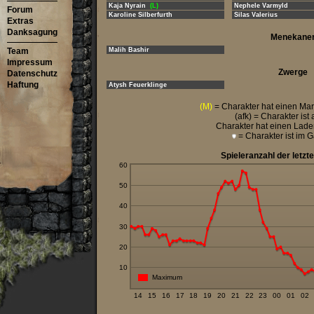
Kaja Nyrain
(L)
Nephele Varmyld
Forum
Karoline Silberfurth
Silas Valerius
Extras
Danksagung
Menekane
Team
Malih Bashir
Impressum
Zwerge
Datenschutz
Haftung
Atysh Feuerklinge
(M)
= Charakter hat einen Mar
(afk) = Charakter is
Charakter hat einen Lad
= Charakter ist im 
Spieleranzahl der letzt
60
50
40
30
20
10
Maximum
14
15
16
17
18
19
20
21
22
23
00
01
02