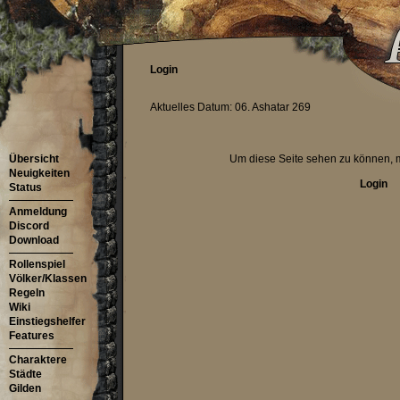
Login
Aktuelles Datum: 06. Ashatar 269
Übersicht
Um diese Seite sehen zu können, m
Neuigkeiten
Login
Status
Anmeldung
Discord
Download
Rollenspiel
Völker/Klassen
Regeln
Wiki
Einstiegshelfer
Features
Charaktere
Städte
Gilden