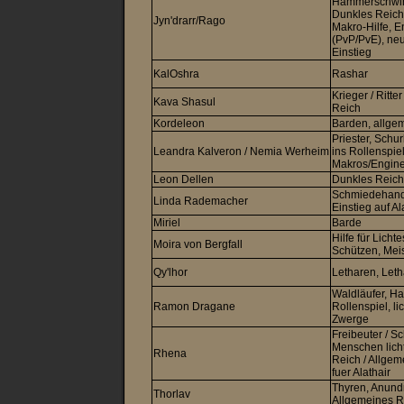
Hammerschwin
Dunkles Reich,
Jyn'drarr/Rago
Makro-Hilfe, 
(PvP/PvE), neu
Einstieg
KalOshra
Rashar
Krieger / Ritte
Kava Shasul
Reich
Kordeleon
Barden, allge
Priester, Schu
Leandra Kalveron / Nemia Werheim
ins Rollenspiel
Makros/Engin
Leon Dellen
Dunkles Reich
Schmiedehandw
Linda Rademacher
Einstieg auf Ala
Miriel
Barde
Hilfe für Licht
Moira von Bergfall
Schützen, Mei
Qy'lhor
Letharen, Leth
Waldläufer, H
Ramon Dragane
Rollenspiel, li
Zwerge
Freibeuter / Sc
Menschen lich
Rhena
Reich / Allgem
fuer Alathair
Thyren, Anundr
Thorlav
Allgemeines R