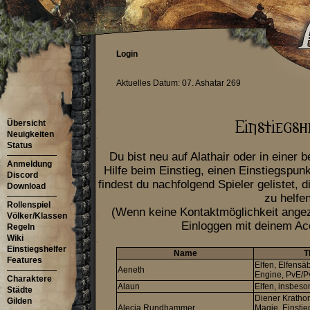
Login
Aktuelles Datum: 07. Ashatar 269
Übersicht
Neuigkeiten
Status
Du bist neu auf Alathair oder in einer
Anmeldung
Hilfe beim Einstieg, einen Einstiegspu
Discord
findest du nachfolgend Spieler gelistet, d
Download
zu helfen
Rollenspiel
(Wenn keine Kontaktmöglichkeit angeze
Völker/Klassen
Einloggen mit deinem Ac
Regeln
Wiki
Einstiegshelfer
Name
T
Features
Elfen, Elfensäb
Aeneth
Engine, PvE/P
Charaktere
Alaun
Elfen, insbes
Städte
Diener Krathor
Gilden
Alecia Rundhammer
Magie, Einstie