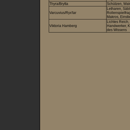
Thyra/Brytta
Schützen, Wald
Letharen, Säble
Varcuvius/Ryx'tar
Rollenspielfra
Makros, Einsti
Lichtes Reich, 
Viktoria Hamberg
Handwerker, K
des Wissens