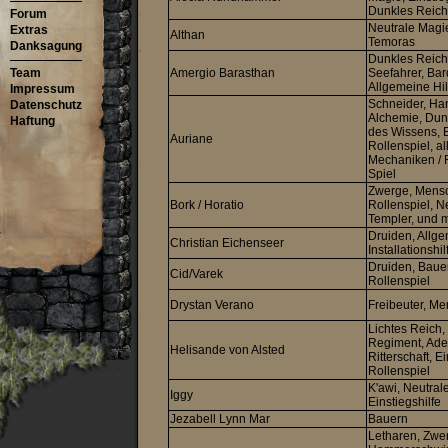
Dunkles Reich
Forum
Neutrale Magie
Extras
Althan
Temoras
Danksagung
Dunkles Reich,
Team
Amergio Barasthan
Seefahrer, Bar
Allgemeine Hil
Impressum
Schneider, Han
Datenschutz
Alchemie, Dun
Haftung
des Wissens, E
Auriane
Rollenspiel, a
Mechaniken / 
Spiel
Zwerge, Mensc
Bork / Horatio
Rollenspiel, N
Templer, und m
Druiden, Allge
Christian Eichenseer
Installationshil
Druiden, Bauer
Cid/Varek
Rollenspiel
Drystan Verano
Freibeuter, M
Lichtes Reich,
Regiment, Adel
Helisande von Alsted
Ritterschaft, Ei
Rollenspiel
K'awi, Neutral
Iggy
Einstiegshilfe
Jezabell Lynn Mar
Bauern
Letharen, Zwe