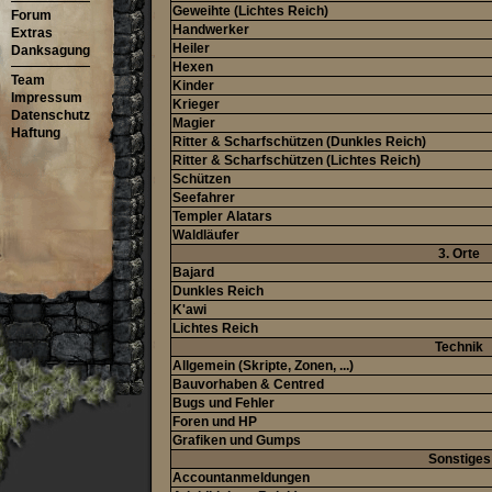
Geweihte (Lichtes Reich)
Forum
Handwerker
Extras
Heiler
Danksagung
Hexen
Team
Kinder
Impressum
Krieger
Datenschutz
Magier
Haftung
Ritter & Scharfschützen (Dunkles Reich)
Ritter & Scharfschützen (Lichtes Reich)
Schützen
Seefahrer
Templer Alatars
Waldläufer
3. Orte
Bajard
Dunkles Reich
K'awi
Lichtes Reich
Technik
Allgemein (Skripte, Zonen, ...)
Bauvorhaben & Centred
Bugs und Fehler
Foren und HP
Grafiken und Gumps
Sonstiges
Accountanmeldungen