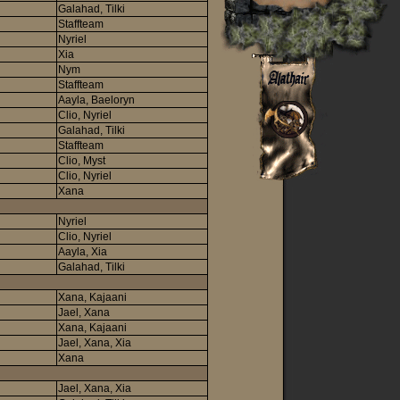
Galahad, Tilki
Staffteam
Nyriel
Xia
Nym
Staffteam
Aayla, Baeloryn
Clio, Nyriel
Galahad, Tilki
Staffteam
Clio, Myst
Clio, Nyriel
Xana
Nyriel
Clio, Nyriel
Aayla, Xia
Galahad, Tilki
Xana, Kajaani
Jael, Xana
Xana, Kajaani
Jael, Xana, Xia
Xana
Jael, Xana, Xia