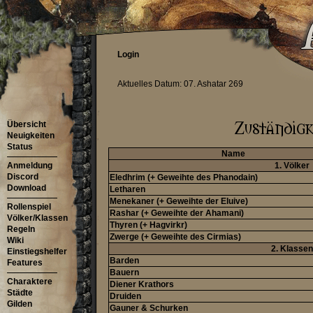
Login
Aktuelles Datum: 07. Ashatar 269
Übersicht
Neuigkeiten
Status
Name
Anmeldung
1. Völker
Discord
Eledhrim (+ Geweihte des Phanodain)
Download
Letharen
Menekaner (+ Geweihte der Eluive)
Rollenspiel
Rashar (+ Geweihte der Ahamani)
Völker/Klassen
Thyren (+ Hagvirkr)
Regeln
Zwerge (+ Geweihte des Cirmias)
Wiki
2. Klassen
Einstiegshelfer
Barden
Features
Bauern
Charaktere
Diener Krathors
Städte
Druiden
Gilden
Gauner & Schurken