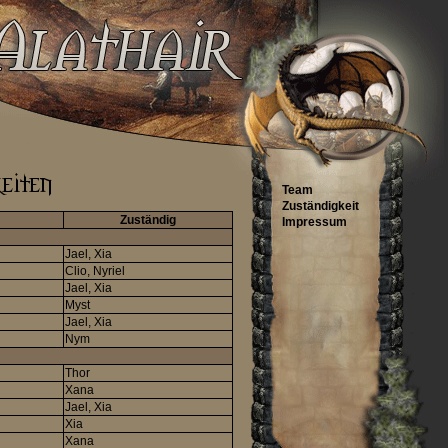
Team
Zuständigkeit
Zuständig
Impressum
Jael, Xia
Clio, Nyriel
Jael, Xia
Myst
Jael, Xia
Nym
Thor
Xana
Jael, Xia
Xia
Xana