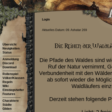
Login
Aktuelles Datum: 09. Ashatar 269
Übersicht
Neuigkeiten
Status
Die Pfade des Waldes sind w
Anmeldung
Discord
Ruf der Natur vernimmt, 
Download
Verbundenheit mit den Wäldern 
Rollenspiel
Völker/Klassen
ab sofort wieder die Mögli
Regeln
Waldläufers ein
Wiki
Einstiegshelfer
Features
Derzeit stehen folgende P
Charaktere
Städte
Gilden