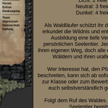
Licht: 2 frei
Forum
Neutral: 3 fre
Extras
Danksagung
Dunkel: 4 frei
Team
Impressum
Als Waldläufer schützt ihr 
Datenschutz
Haftung
erkundet die Wildnis und ent
Ausbildung eine tiefe V
persönlichen Seelentier. Je
ihren eigenen Weg, doch alle 
Wäldern und ihren ural
Wer Interesse hat, den Pf
beschreiten, kann sich ab sof
zur Klasse oder zum Bewerb
euch selbstverständlich g
Folgt dem Ruf des Waldes. V
Seelentier bereit