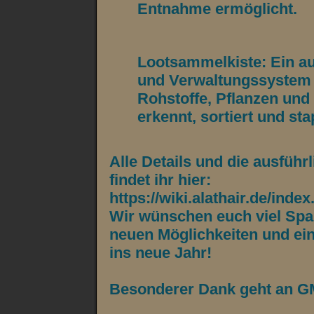
Entnahme ermöglicht.
Lootsammelkiste: Ein a
und Verwaltungssystem 
Rohstoffe, Pflanzen und
erkennt, sortiert und stap
Alle Details und die ausfüh
findet ihr hier:
https://wiki.alathair.de/i
Wir wünschen euch viel Spa
neuen Möglichkeiten und ein
ins neue Jahr!
Besonderer Dank geht an G