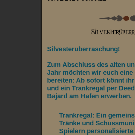
Silvesterüberraschung!
Zum Abschluss des alten un
Jahr möchten wir euch eine 
bereiten: Ab sofort könnt ih
und ein Trankregal per Deed
Bajard am Hafen erwerben.
Trankregal: Ein gemein
Tränke und Schussmunit
Spielern personalisierte