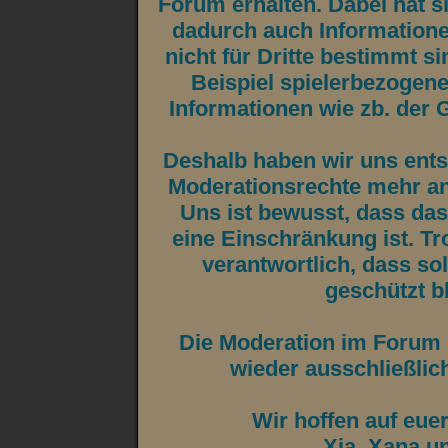
Forum erhalten. Dabei hat si
dadurch auch Informatione
nicht für Dritte bestimmt 
Beispiel spielerbezogene
Informationen wie zb. der 
Deshalb haben wir uns ents
Moderationsrechte mehr an
Uns ist bewusst, dass da
eine Einschränkung ist. Tr
verantwortlich, dass so
geschützt b
Die Moderation im Forum 
wieder ausschließlic
Wir hoffen auf eue
Xia, Xana u