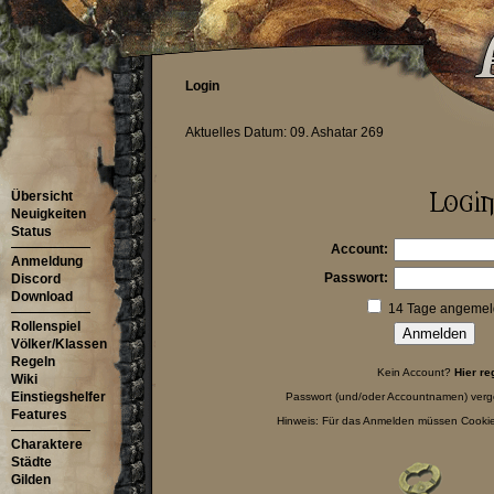
Login
Aktuelles Datum: 09. Ashatar 269
Übersicht
Neuigkeiten
Status
Account:
Anmeldung
Passwort:
Discord
Download
14 Tage angemeld
Rollenspiel
Völker/Klassen
Regeln
Kein Account?
Hier re
Wiki
Einstiegshelfer
Passwort (und/oder Accountnamen) ver
Features
Hinweis: Für das Anmelden müssen Cookies
Charaktere
Städte
Gilden