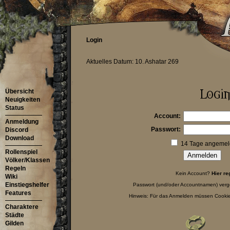
Login
Aktuelles Datum: 10. Ashatar 269
Übersicht
Neuigkeiten
Status
Account:
Anmeldung
Passwort:
Discord
Download
14 Tage angemeld
Rollenspiel
Völker/Klassen
Regeln
Kein Account?
Hier re
Wiki
Einstiegshelfer
Passwort (und/oder Accountnamen) ver
Features
Hinweis: Für das Anmelden müssen Cookies
Charaktere
Städte
Gilden