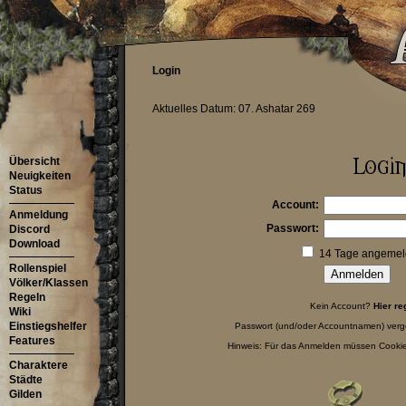
Login
Aktuelles Datum: 07. Ashatar 269
Übersicht
Neuigkeiten
Status
Account:
Anmeldung
Passwort:
Discord
Download
14 Tage angemeld
Rollenspiel
Völker/Klassen
Regeln
Kein Account?
Hier re
Wiki
Einstiegshelfer
Passwort (und/oder Accountnamen) ver
Features
Hinweis: Für das Anmelden müssen Cookies
Charaktere
Städte
Gilden