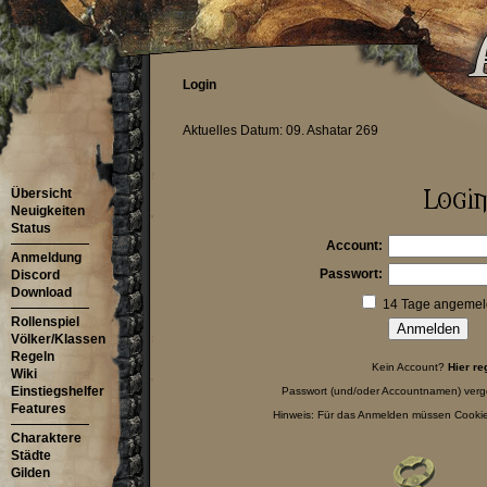
Login
Aktuelles Datum: 09. Ashatar 269
Übersicht
Neuigkeiten
Status
Account:
Anmeldung
Passwort:
Discord
Download
14 Tage angemeld
Rollenspiel
Völker/Klassen
Regeln
Kein Account?
Hier re
Wiki
Einstiegshelfer
Passwort (und/oder Accountnamen) ver
Features
Hinweis: Für das Anmelden müssen Cookies
Charaktere
Städte
Gilden