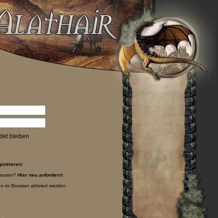
et bleiben
gistrieren
!
gessen?
Hier neu anfordern
!
 im Browser aktiviert werden.