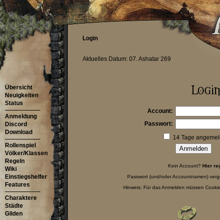
Login
Aktuelles Datum: 07. Ashatar 269
Übersicht
Neuigkeiten
Status
Account:
Anmeldung
Passwort:
Discord
Download
14 Tage angemeld
Rollenspiel
Völker/Klassen
Regeln
Kein Account?
Hier re
Wiki
Einstiegshelfer
Passwort (und/oder Accountnamen) ver
Features
Hinweis: Für das Anmelden müssen Cookies
Charaktere
Städte
Gilden