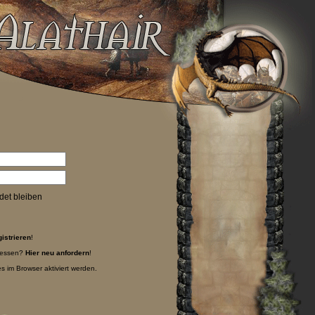
et bleiben
gistrieren
!
gessen?
Hier neu anfordern
!
 im Browser aktiviert werden.