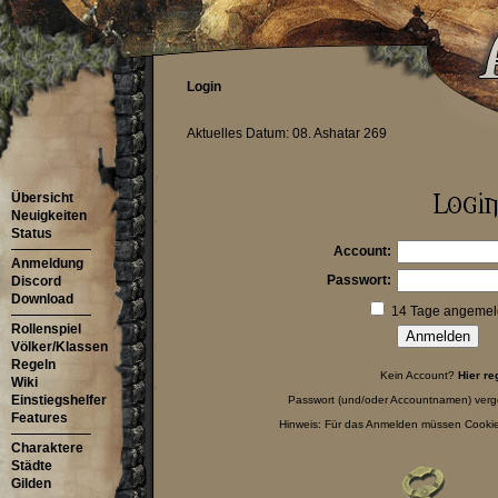
Login
Aktuelles Datum: 08. Ashatar 269
Übersicht
Neuigkeiten
Status
Account:
Anmeldung
Passwort:
Discord
Download
14 Tage angemeld
Rollenspiel
Völker/Klassen
Regeln
Kein Account?
Hier re
Wiki
Einstiegshelfer
Passwort (und/oder Accountnamen) ver
Features
Hinweis: Für das Anmelden müssen Cookies
Charaktere
Städte
Gilden