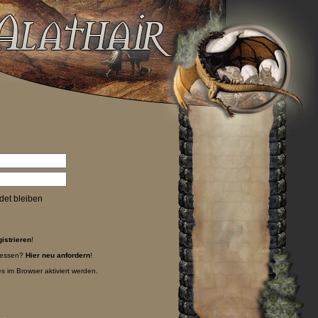
et bleiben
gistrieren
!
gessen?
Hier neu anfordern
!
 im Browser aktiviert werden.