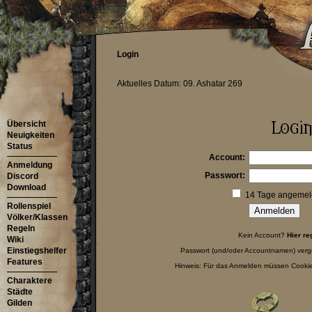
Login
Aktuelles Datum: 09. Ashatar 269
Übersicht
Neuigkeiten
Status
Account:
Anmeldung
Passwort:
Discord
Download
14 Tage angemeld
Rollenspiel
Völker/Klassen
Regeln
Kein Account?
Hier re
Wiki
Einstiegshelfer
Passwort (und/oder Accountnamen) ver
Features
Hinweis: Für das Anmelden müssen Cookies
Charaktere
Städte
Gilden