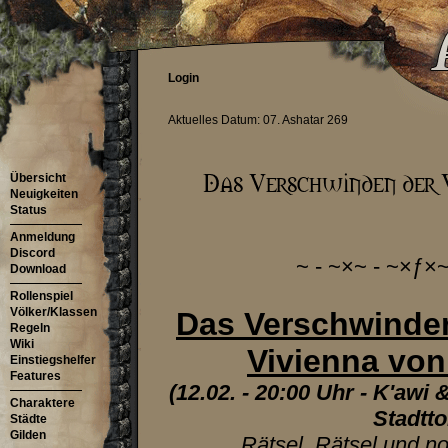
Login
Aktuelles Datum: 07. Ashatar 269
Übersicht
Neuigkeiten
Status
Anmeldung
Discord
~ - ~×~ - ~×ƒ×~
Download
Rollenspiel
Völker/Klassen
Das Verschwinden
Regeln
Wiki
Vivienna von
Einstiegshelfer
Features
(12.02. - 20:00 Uhr - K'awi 
Charaktere
Stadtto
Städte
Gilden
Rätsel, Rätsel und n