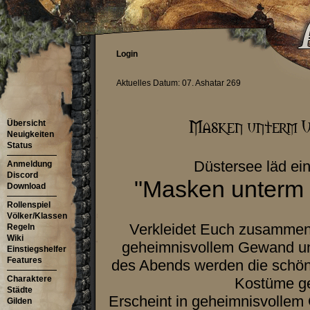
Login
Aktuelles Datum: 07. Ashatar 269
Übersicht
Neuigkeiten
Status
Düstersee läd ei
Anmeldung
Discord
"Masken unterm
Download
Rollenspiel
Völker/Klassen
Verkleidet Euch zusammen 
Regeln
Wiki
geheimnisvollem Gewand un
Einstiegshelfer
Features
des Abends werden die schö
Charaktere
Kostüme ge
Städte
Erscheint in geheimnisvolle
Gilden