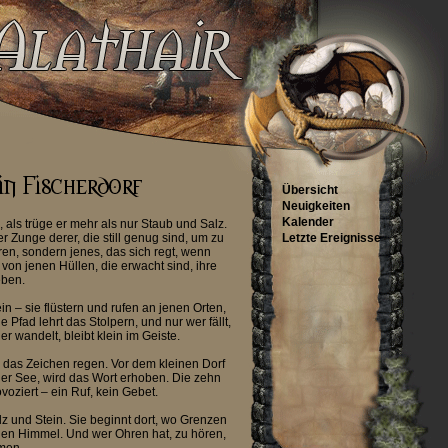
Übersicht
Neuigkeiten
Kalender
als trüge er mehr als nur Staub und Salz.
 Zunge derer, die still genug sind, um zu
Letzte Ereignisse
ren, sondern jenes, das sich regt, wenn
on jenen Hüllen, die erwacht sind, ihre
eben.
n – sie flüstern und rufen an jenen Orten,
Pfad lehrt das Stolpern, und nur wer fällt,
 wandelt, bleibt klein im Geiste.
das Zeichen regen. Vor dem kleinen Dorf
tiller See, wird das Wort erhoben. Die zehn
voziert – ein Ruf, kein Gebet.
z und Stein. Sie beginnt dort, wo Grenzen
eien Himmel. Und wer Ohren hat, zu hören,