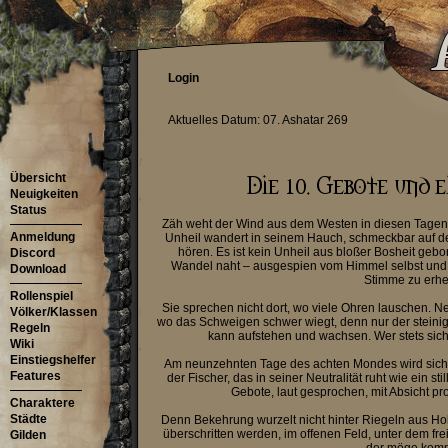
Login
Aktuelles Datum: 07. Ashatar 269
Übersicht
Neuigkeiten
Status
Zäh weht der Wind aus dem Westen in diesen Tagen, 
Anmeldung
Unheil wandert in seinem Hauch, schmeckbar auf der
hören. Es ist kein Unheil aus bloßer Bosheit gebo
Discord
Wandel naht – ausgespien vom Himmel selbst und v
Download
Stimme zu erh
Rollenspiel
Sie sprechen nicht dort, wo viele Ohren lauschen. Nei
Völker/Klassen
wo das Schweigen schwer wiegt, denn nur der steinige 
Regeln
kann aufstehen und wachsen. Wer stets sicher
Wiki
Einstiegshelfer
Am neunzehnten Tage des achten Mondes wird sich 
Features
der Fischer, das in seiner Neutralität ruht wie ein s
Gebote, laut gesprochen, mit Absicht pro
Charaktere
Städte
Denn Bekehrung wurzelt nicht hinter Riegeln aus Hol
überschritten werden, im offenen Feld, unter dem fr
Gilden