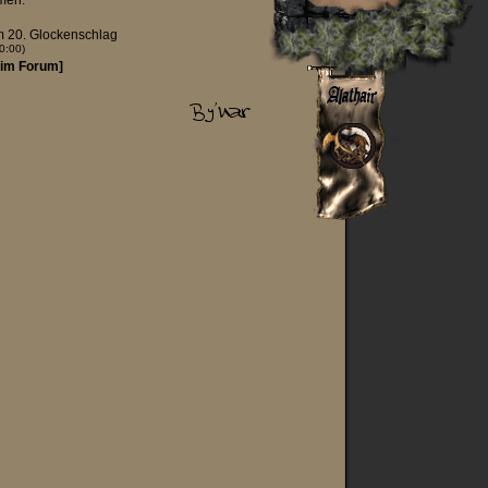
men.
m 20. Glockenschlag
0:00)
 im Forum]