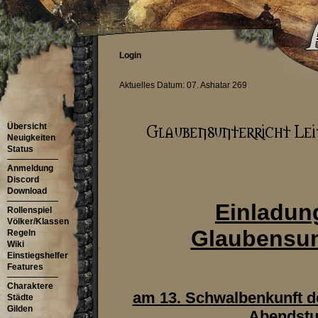
Login
Aktuelles Datum: 07. Ashatar 269
Übersicht
Neuigkeiten
Status
Anmeldung
Discord
Download
Einladun
Rollenspiel
Völker/Klassen
Glaubensun
Regeln
Wiki
Einstiegshelfer
Features
Charaktere
am 13. Schwalbenkunft de
Städte
Gilden
Abendst