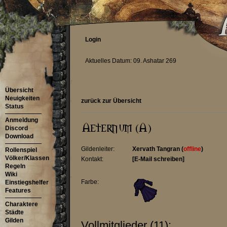
Login
Aktuelles Datum: 09. Ashatar 269
Übersicht
Neuigkeiten
zurück zur Übersicht
Status
Anmeldung
Discord
Download
Gildenleiter:
Xervath Tangran
(
offline
)
Rollenspiel
Völker/Klassen
Kontakt:
[E-Mail schreiben]
Regeln
Wiki
Farbe:
Einstiegshelfer
Features
Charaktere
Städte
Gilden
Vollmitglieder (11):