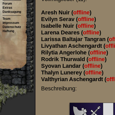
Forum
Extras
Aresh Nuir
(
offline
)
Danksagung
Evilyn Serav
(
offline
)
Team
Impressum
Isabelle Nuir
(
offline
)
Datenschutz
Haftung
Larena Deares
(
offline
)
Larissa Baltajar Tangran
(
of
Livyathan Aschengardt
(
offl
Rilytia Angerlohe
(
offline
)
Rodrik Thurwald
(
offline
)
Syovan Landar
(
offline
)
Thalyn Lunerey
(
offline
)
Valthyrian Aschengardt
(
off
Beschreibung: