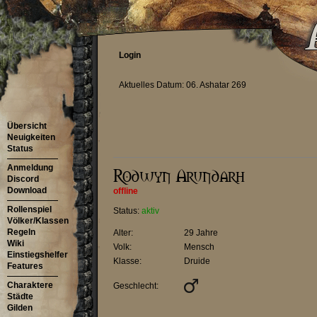
Login
Aktuelles Datum: 06. Ashatar 269
Übersicht
Neuigkeiten
Status
Anmeldung
Discord
Download
offline
Rollenspiel
Status:
aktiv
Völker/Klassen
Regeln
Alter:
29 Jahre
Wiki
Volk:
Mensch
Einstiegshelfer
Klasse:
Druide
Features
Charaktere
Geschlecht:
Städte
Gilden