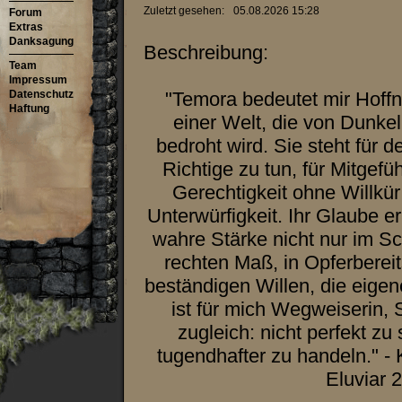
Zuletzt gesehen:
05.08.2026 15:28
Forum
Extras
Danksagung
Beschreibung:
Team
Impressum
Datenschutz
"Temora bedeutet mir Hoffnu
Haftung
einer Welt, die von Dunkel
bedroht wird. Sie steht für d
Richtige zu tun, für Mitgef
Gerechtigkeit ohne Willkü
Unterwürfigkeit. Ihr Glaube e
wahre Stärke nicht nur im Sc
rechten Maß, in Opferberei
beständigen Willen, die eigen
ist für mich Wegweiserin,
zugleich: nicht perfekt zu
tugendhafter zu handeln." - K
Eluviar 