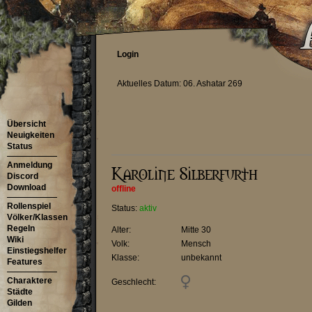
Login
Aktuelles Datum: 06. Ashatar 269
Übersicht
Neuigkeiten
Status
Anmeldung
Discord
Download
offline
Rollenspiel
Status:
aktiv
Völker/Klassen
Regeln
Alter:
Mitte 30
Wiki
Volk:
Mensch
Einstiegshelfer
Klasse:
unbekannt
Features
Charaktere
Geschlecht:
Städte
Gilden