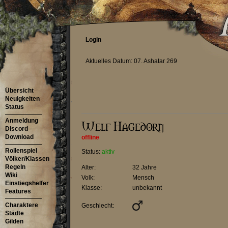
Login
Aktuelles Datum: 07. Ashatar 269
Übersicht
Neuigkeiten
Status
Anmeldung
Discord
Download
offline
Rollenspiel
Status:
aktiv
Völker/Klassen
Regeln
Alter:
32 Jahre
Wiki
Volk:
Mensch
Einstiegshelfer
Klasse:
unbekannt
Features
Charaktere
Geschlecht:
Städte
Gilden