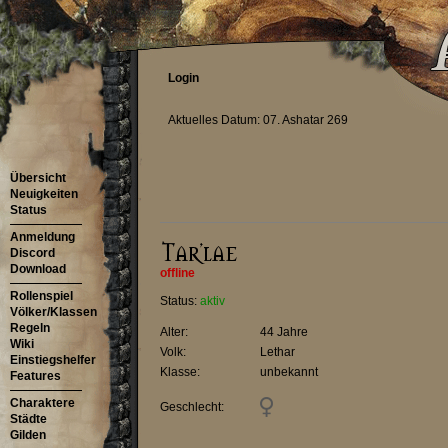
Login
Aktuelles Datum: 07. Ashatar 269
Übersicht
Neuigkeiten
Status
Anmeldung
Discord
Download
offline
Rollenspiel
Status:
aktiv
Völker/Klassen
Regeln
Alter:
44 Jahre
Wiki
Volk:
Lethar
Einstiegshelfer
Klasse:
unbekannt
Features
Charaktere
Geschlecht:
Städte
Gilden