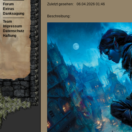
Forum
Zuletzt gesehen:
06.04.2026 01:46
Extras
Danksagung
Beschreibung:
Team
Impressum
Datenschutz
Haftung