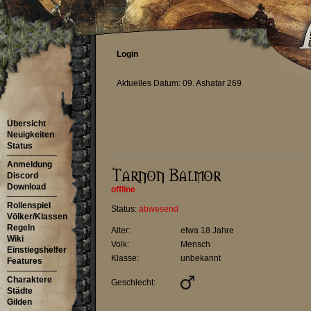
Login
Aktuelles Datum: 09. Ashatar 269
Übersicht
Neuigkeiten
Status
Anmeldung
Discord
Download
offline
Rollenspiel
Status:
abwesend
Völker/Klassen
Regeln
Alter:
etwa 18 Jahre
Wiki
Volk:
Mensch
Einstiegshelfer
Klasse:
unbekannt
Features
Charaktere
Geschlecht:
Städte
Gilden