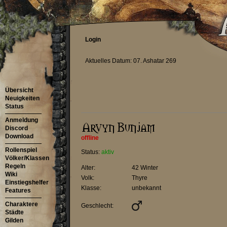
Login
Aktuelles Datum: 07. Ashatar 269
Übersicht
Neuigkeiten
Status
Anmeldung
Discord
Download
offline
Rollenspiel
Status:
aktiv
Völker/Klassen
Regeln
Alter:
42 Winter
Wiki
Volk:
Thyre
Einstiegshelfer
Klasse:
unbekannt
Features
Charaktere
Geschlecht:
Städte
Gilden