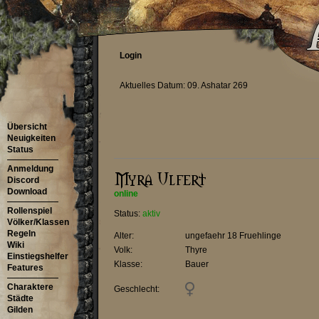
Login
Aktuelles Datum: 09. Ashatar 269
Übersicht
Neuigkeiten
Status
Anmeldung
Discord
Download
online
Rollenspiel
Status:
aktiv
Völker/Klassen
Regeln
Alter:
ungefaehr 18 Fruehlinge
Wiki
Volk:
Thyre
Einstiegshelfer
Klasse:
Bauer
Features
Charaktere
Geschlecht:
Städte
Gilden