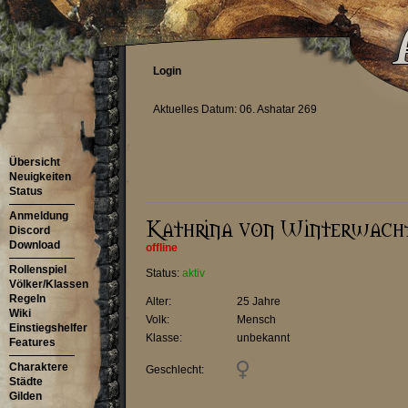
Login
Aktuelles Datum: 06. Ashatar 269
Übersicht
Neuigkeiten
Status
Anmeldung
Discord
Download
offline
Rollenspiel
Status:
aktiv
Völker/Klassen
Regeln
Alter:
25 Jahre
Wiki
Volk:
Mensch
Einstiegshelfer
Klasse:
unbekannt
Features
Charaktere
Geschlecht:
Städte
Gilden