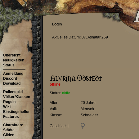
Login
Aktuelles Datum: 07. Ashatar 269
Übersicht
Neuigkeiten
Status
Anmeldung
Discord
Download
offline
Rollenspiel
Status:
aktiv
Völker/Klassen
Regeln
Alter:
20 Jahre
Wiki
Volk:
Mensch
Einstiegshelfer
Klasse:
Schneider
Features
Charaktere
Geschlecht:
Städte
Gilden