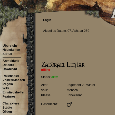
Login
Aktuelles Datum: 07. Ashatar 269
Übersicht
Neuigkeiten
Status
Anmeldung
Discord
Download
offline
Rollenspiel
Status:
aktiv
Völker/Klassen
Regeln
Alter:
ungefaehr 29 Winter
Wiki
Volk:
Mensch
Einstiegshelfer
Klasse:
unbekannt
Features
Charaktere
Geschlecht:
Städte
Gilden