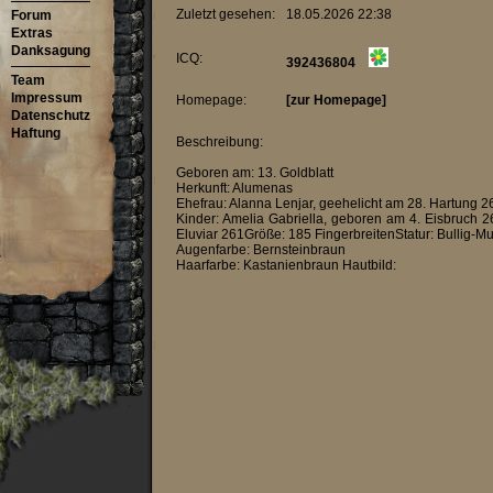
Zuletzt gesehen:
18.05.2026 22:38
Forum
Extras
Danksagung
ICQ:
392436804
Team
Impressum
Homepage:
[zur Homepage]
Datenschutz
Haftung
Beschreibung:
Geboren am: 13. Goldblatt
Herkunft: Alumenas
Ehefrau: Alanna Lenjar, geehelicht am 28. Hartung 2
Kinder: Amelia Gabriella, geboren am 4. Eisbr
Eluviar 261Größe: 185 FingerbreitenStatur: Bullig-M
Augenfarbe: Bernsteinbraun
Haarfarbe: Kastanienbraun Hautbild: