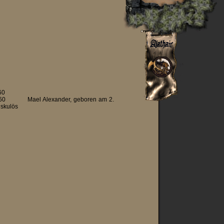
60
uch 260 Mael Alexander, geboren am 2.
uskulös