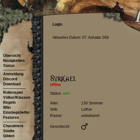
Login
Aktuelles Datum: 07. Ashatar 269
Übersicht
Neuigkeiten
Status
Anmeldung
Discord
Download
offline
Rollenspiel
Status:
aktiv
Völker/Klassen
Regeln
Alter:
130 Sommer
Wiki
Volk:
Lethar
Einstiegshelfer
Klasse:
unbekannt
Features
Charaktere
Geschlecht:
Städte
Gilden