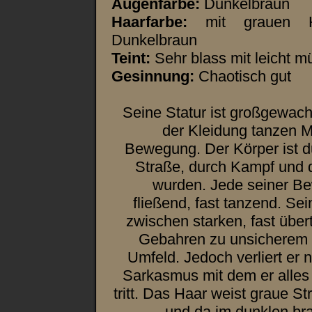
Augenfarbe:
Dunkelbraun
Haarfarbe:
mit grauen H
Dunkelbraun
Teint:
Sehr blass mit leicht 
Gesinnung:
Chaotisch gut
Seine Statur ist großgewach
der Kleidung tanzen M
Bewegung. Der Körper ist du
Straße, durch Kampf und 
wurden. Jede seiner B
fließend, fast tanzend. Se
zwischen starken, fast über
Gebahren zu unsicherem 
Umfeld. Jedoch verliert er 
Sarkasmus mit dem er alle
tritt. Das Haar weist graue St
und da im dunklen br