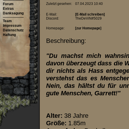
Zuletzt gesehen:
07.04.2023 10:40
Forum
Extras
Danksagung
E-Mail:
[E-Mail schreiben]
Discord:
TheDeViN#5029
Team
Impressum
Homepage:
[zur Homepage]
Datenschutz
Haftung
Beschreibung:
"Du machst mich wahnsinn
davon überzeugt dass die W
dir nichts als Hass entgeg
verstehst das es Menschen 
Nein, das hältst du für un
gute Menschen, Garrett!"
Alter:
38 Jahre
Größe:
1.85m