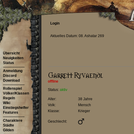
Login
Aktuelles Datum: 08. Ashatar 269
Übersicht
Neuigkeiten
Status
Anmeldung
Discord
Download
offline
Rollenspiel
Status:
aktiv
Völker/Klassen
Regeln
Alter:
38 Jahre
Wiki
Volk:
Mensch
Einstiegshelfer
Klasse:
Krieger
Features
Charaktere
Geschlecht:
Städte
Gilden