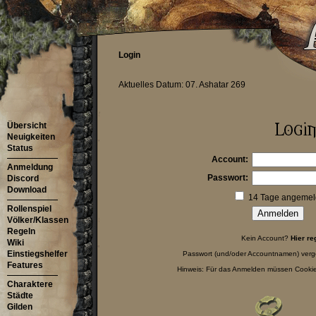
Login
Aktuelles Datum: 07. Ashatar 269
Übersicht
Neuigkeiten
Status
Account:
Anmeldung
Passwort:
Discord
Download
14 Tage angemeld
Rollenspiel
Völker/Klassen
Regeln
Kein Account?
Hier re
Wiki
Einstiegshelfer
Passwort (und/oder Accountnamen) ver
Features
Hinweis: Für das Anmelden müssen Cookies
Charaktere
Städte
Gilden