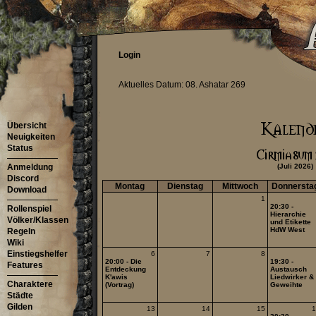
Login
Aktuelles Datum: 08. Ashatar 269
Übersicht
Neuigkeiten
Status
Anmeldung
(Juli 2026)
Discord
Montag
Dienstag
Mittwoch
Donnersta
Download
1
20:30 -
Rollenspiel
Hierarchie
Völker/Klassen
und Etikette
HdW West
Regeln
Wiki
Einstiegshelfer
6
7
8
20:00 - Die
19:30 -
Features
Entdeckung
Austausch
K'awis
Liedwirker &
Charaktere
(Vortrag)
Geweihte
Städte
Gilden
13
14
15
1