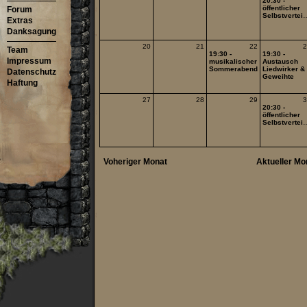
20:30 -
öffentlicher
Forum
Selbstverteidigungskurs
Extras
Danksagung
20
21
22
2
Team
19:30 -
19:30 -
Impressum
musikalischer
Austausch
Sommerabend
Liedwirker &
Datenschutz
Geweihte
Haftung
27
28
29
3
20:30 -
öffentlicher
Selbstverteidigungskurs
Voheriger Monat
Aktueller Mo